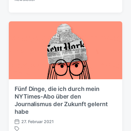
f
h
f
l
e
a
n
g
t
w
l
ö
i
r
c
t
h
e
u
r
n
g
s
d
a
Fünf Dinge, die ich durch mein
t
NYTimes-Abo über den
u
Journalismus der Zukunft gelernt
m
habe
27. Februar 2021
V
e