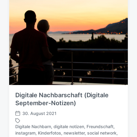
n
g
t
w
l
ö
i
r
c
t
h
e
u
r
n
g
s
d
a
t
u
m
Digitale Nachbarschaft (Digitale
September-Notizen)
30. August 2021
V
e
Digitale Nachbarn
,
digitale notizen
,
Freundschaft
,
r
instagram
,
Kinderfotos
,
newsletter
,
social network
,
S
ö