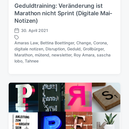
a
Geduldtraining: Veränderung ist
t
Marathon nicht Sprint (Digitale Mai-
u
Notizen)
m
30. April 2021
V
e
Amaras Law
,
Bettina Boettinger
,
Change
,
Corona
,
r
digitale notizen
,
Disruption
,
Geduld
,
Grollbürger
,
ö
S
Marathon
,
mütend
,
newsletter
,
Roy Amara
,
sascha
f
c
lobo
,
Tahnee
f
h
e
l
n
a
t
g
l
w
i
ö
c
r
h
t
u
e
n
r
g