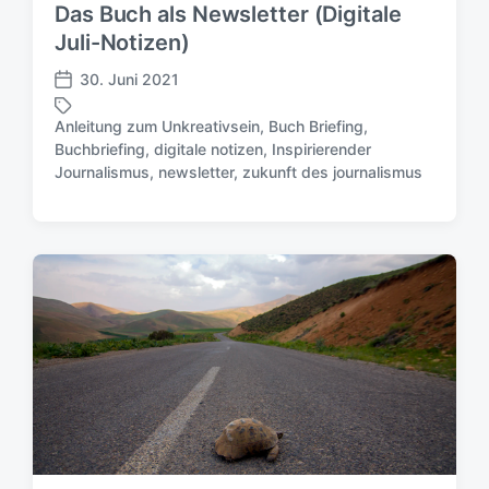
m
Das Buch als Newsletter (Digitale
Juli-Notizen)
30. Juni 2021
V
e
Anleitung zum Unkreativsein
,
Buch Briefing
,
r
Buchbriefing
,
digitale notizen
,
Inspirierender
S
ö
Journalismus
,
newsletter
,
zukunft des journalismus
c
f
h
f
l
e
a
n
g
t
w
l
ö
i
r
c
t
h
e
u
r
n
g
s
d