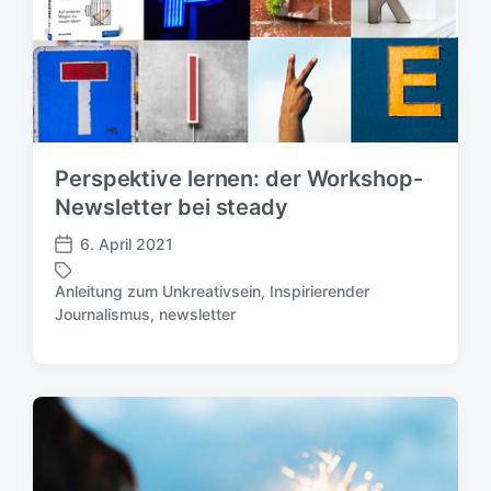
s
d
a
t
u
m
Perspektive lernen: der Workshop-
Newsletter bei steady
6. April 2021
V
e
Anleitung zum Unkreativsein
,
Inspirierender
r
S
Journalismus
,
newsletter
ö
c
f
h
f
l
e
a
n
g
t
w
l
ö
i
r