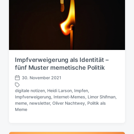
Impfverweigerung als Identität –
fünf Muster memetische Politik
30. November 2021
V
e
digitale notizen
,
Heidi Larson
,
Impfen
,
r
Impfverweigerung
,
Internet-Memes
,
Limor Shifman
,
ö
S
meme
,
newsletter
,
Oliver Nachtwey
,
Politik als
f
c
Meme
f
h
e
l
n
a
t
g