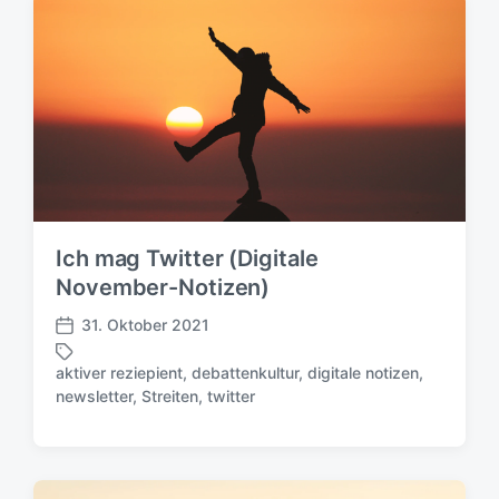
l
w
i
ö
c
r
h
t
u
e
n
r
g
s
d
a
t
Ich mag Twitter (Digitale
u
November-Notizen)
m
31. Oktober 2021
V
e
aktiver reziepient
,
debattenkultur
,
digitale notizen
,
r
S
newsletter
,
Streiten
,
twitter
ö
c
f
h
f
l
e
a