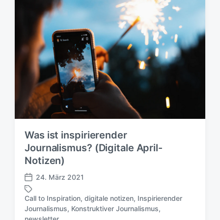
c
t
h
e
u
r
n
g
s
d
a
t
u
m
Was ist inspirierender
Journalismus? (Digitale April-
Notizen)
24. März 2021
V
e
Call to Inspiration
,
digitale notizen
,
Inspirierender
r
Journalismus
,
Konstruktiver Journalismus
,
S
ö
newsletter
c