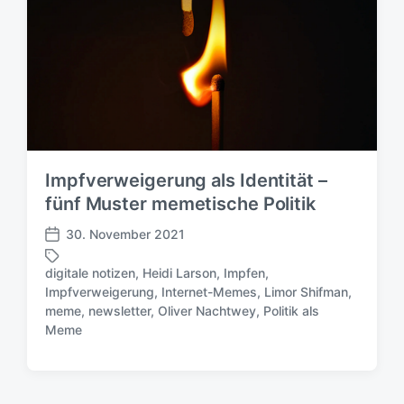
Impfverweigerung als Identität –
fünf Muster memetische Politik
30. November 2021
V
e
digitale notizen
,
Heidi Larson
,
Impfen
,
r
Impfverweigerung
,
Internet-Memes
,
Limor Shifman
,
ö
S
meme
,
newsletter
,
Oliver Nachtwey
,
Politik als
f
c
Meme
f
h
e
l
n
a
t
g