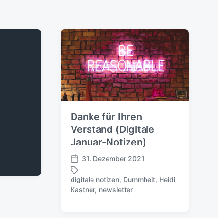
Danke für Ihren
Verstand (Digitale
Januar-Notizen)
31. Dezember 2021
V
e
digitale notizen
,
Dummheit
,
Heidi
r
S
Kastner
,
newsletter
ö
c
f
h
f
l