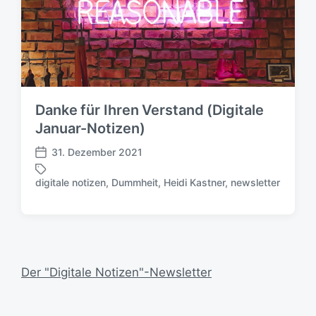
Danke für Ihren Verstand (Digitale
Januar-Notizen)
31. Dezember 2021
V
e
digitale notizen
,
Dummheit
,
Heidi Kastner
,
newsletter
S
r
c
ö
h
f
l
f
a
e
g
n
Der "Digitale Notizen"-Newsletter
w
t
ö
l
r
i