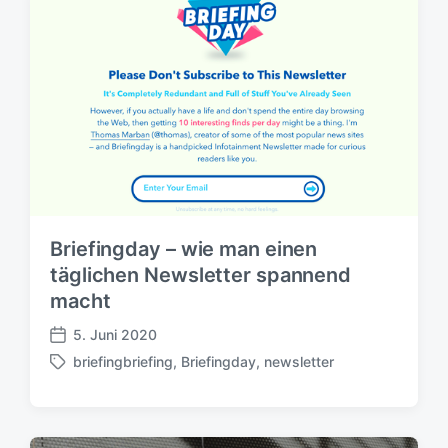
a
e
g
n
w
t
ö
l
r
i
t
c
e
h
r
u
n
g
s
Briefingday – wie man einen
d
täglichen Newsletter spannend
a
t
macht
u
5. Juni 2020
m
V
briefingbriefing
,
Briefingday
,
newsletter
e
S
r
c
ö
h
f
l