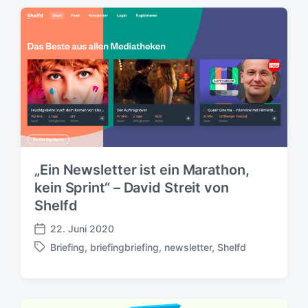
f
l
f
a
e
g
n
w
t
ö
l
r
i
t
c
e
h
r
u
n
g
„Ein Newsletter ist ein Marathon,
s
kein Sprint“ – David Streit von
d
Shelfd
a
t
22. Juni 2020
u
V
Briefing
,
briefingbriefing
,
newsletter
,
Shelfd
m
e
S
r
c
ö
h
f
l
f