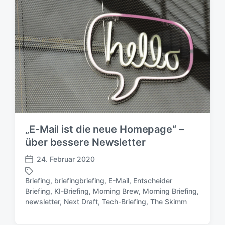
f
a
e
g
n
w
t
ö
l
r
i
t
c
e
h
r
u
n
g
s
„E-Mail ist die neue Homepage“ –
d
a
über bessere Newsletter
t
24. Februar 2020
u
V
m
e
Briefing
,
briefingbriefing
,
E-Mail
,
Entscheider
r
Briefing
,
KI-Briefing
,
Morning Brew
,
Morning Briefing
,
S
ö
newsletter
,
Next Draft
,
Tech-Briefing
,
The Skimm
c
f
h
f
l