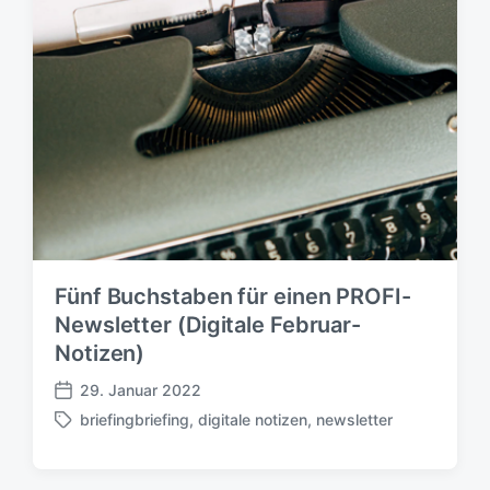
Fünf Buchstaben für einen PROFI-
Newsletter (Digitale Februar-
Notizen)
29. Januar 2022
V
briefingbriefing
,
digitale notizen
,
newsletter
e
S
r
c
ö
h