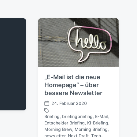
„E-Mail ist die neue
Homepage“ – über
bessere Newsletter
24. Februar 2020
V
e
Briefing
,
briefingbriefing
,
E-Mail
,
r
Entscheider Briefing
,
KI-Briefing
,
ö
Morning Brew
,
Morning Briefing
,
S
f
newsletter
,
Next Draft
,
Tech-
c