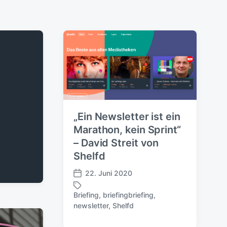
„Ein Newsletter ist ein
Marathon, kein Sprint“
– David Streit von
Shelfd
22. Juni 2020
V
e
Briefing
,
briefingbriefing
,
r
S
newsletter
,
Shelfd
ö
c
f
h