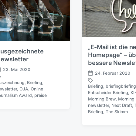
„E-Mail ist die n
usgezeichnete
Homepage“ – üb
ewsletter
bessere Newsle
23. Mai 2020
24. Februar 2020
V
uszeichnung
,
Briefing
,
e
Briefing
,
briefingbriefin
ewsletter
,
OJA
,
Online
r
Entscheider Briefing
,
KI
ournalism Award
,
preise
ö
Morning Brew
,
Morning 
S
f
newsletter
,
Next Draft
,
c
f
Briefing
,
The Skimm
h
e
l
n
a
t
g
l