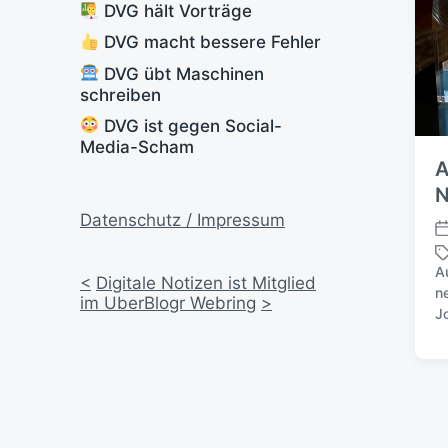
DVG hält Vorträge
DVG macht bessere Fehler
DVG übt Maschinen
schreiben
DVG ist gegen Social-
Media-Scham
A
N
Datenschutz / Impressum
V
e
A
r
<
Digitale Notizen ist Mitglied
n
S
ö
im UberBlogr Webring
>
J
c
f
h
f
l
e
a
n
g
t
w
l
ö