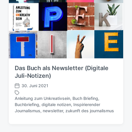
Das Buch als Newsletter (Digitale
Juli-Notizen)
30. Juni 2021
V
e
Anleitung zum Unkreativsein
,
Buch Briefing
,
r
Buchbriefing
,
digitale notizen
,
Inspirierender
S
ö
Journalismus
,
newsletter
,
zukunft des journalismus
c
f
h
f
l
e
a
n