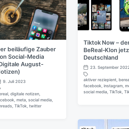
Tiktok Now – de
er beiläufige Zauber
BeReal-Klon jetz
on Social-Media
Deutschland
Digitale August-
23. September 202
V
otizen)
e
aktiver reziepient
,
berea
9. Juli 2023
r
facebook
,
instagram
,
m
S
ö
social media
,
TikTok
,
Ti
c
ereal
,
digitale notizen
,
f
h
acebook
,
meta
,
social media
,
f
l
hreads
,
TikTok
,
twitter
e
a
n
g
t
w
l
ö