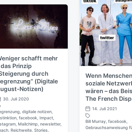
i
r
c
t
h
e
u
r
n
g
s
d
a
t
eniger schafft mehr
u
 das Prinzip
m
Steigerung durch
Wenn Mensche
egrenzung“ (Digitale
soziale Netzwer
ugust-Notizen)
wären – das Beis
The French Disp
30. Juli 2020
14. Juli 2021
V
egrenzung
,
digitale notizen
,
e
stinktion
,
facebook
,
Impact
,
Bill Murray
,
facebook
,
r
nstagram
,
Mailchimp
,
newsletter
,
Gebrauchsanweisung fü
ö
each
,
Reichweite
,
Stories
,