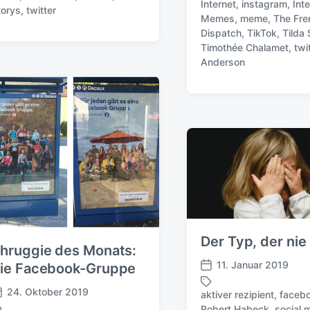
Internet
,
instagram
,
Int
f
torys
,
twitter
Memes
,
meme
,
The Fre
S
f
Dispatch
,
TikTok
,
Tilda
c
e
Timothée Chalamet
,
twi
h
n
Anderson
l
t
a
l
g
i
w
c
ö
h
r
u
t
n
e
g
r
s
d
a
t
Der Typ, der nie
u
hruggie des Monats:
m
11. Januar 2019
ie Facebook-Gruppe
V
e
24. Oktober 2019
aktiver rezipient
,
faceb
r
Robert Habeck
,
social 
S