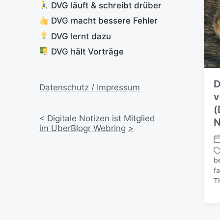
DVG läuft & schreibt drüber
DVG macht bessere Fehler
DVG lernt dazu
DVG hält Vorträge
D
Datenschutz / Impressum
v
(
<
Digitale Notizen ist Mitglied
N
im UberBlogr Webring
>
V
e
b
r
f
S
ö
T
c
f
h
f
l
e
a
n