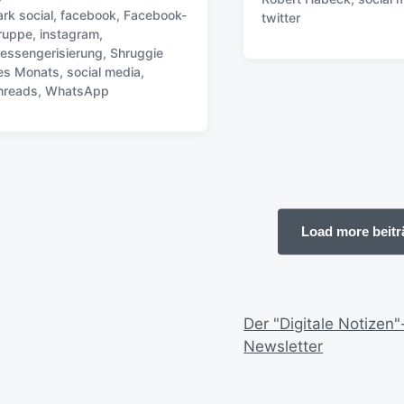
ö
ark social
,
facebook
,
Facebook-
twitter
c
f
ruppe
,
instagram
,
h
f
essengerisierung
,
Shruggie
l
e
es Monats
,
social media
,
a
n
hreads
,
WhatsApp
g
t
w
l
ö
i
r
c
t
h
e
u
r
n
Load more beitr
g
s
d
a
t
Der "Digitale Notizen"
u
Newsletter
m