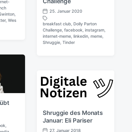
Challenge
ernet-
nch
25. Januar 2020
 Swinton
,
V
tter
,
Wes
e
breakfast club
,
Dolly Parton
r
Challenge
,
facebook
,
instagram
,
ö
S
internet-meme
,
linkedin
,
meme
,
f
c
Shruggie
,
Tinder
f
h
e
l
n
a
t
g
l
w
i
ö
c
r
h
t
u
e
n
r
 übt
g
Shruggie des Monats
s
d
Januar: Eli Pariser
a
ook
,
27. Januar 2018
t
media
,