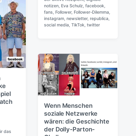
r
notizen
,
Eva Schulz
,
facebook
,
ö
fans
,
Follower
,
Follower-Dilemma
,
S
f
instagram
,
newsletter
,
republica
,
c
f
social media
,
TikTok
,
twitter
h
e
l
n
a
t
g
l
w
i
ö
c
r
h
t
u
e
n
n
r
ke
g
s
piel
d
atch
a
Wenn Menschen
t
soziale Netzwerke
u
wären: die Geschichte
m
der Dolly-Parton-
r das