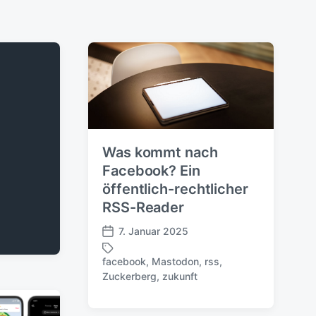
Was kommt nach
Facebook? Ein
öffentlich-rechtlicher
RSS-Reader
7. Januar 2025
V
e
facebook
,
Mastodon
,
rss
,
r
S
Zuckerberg
,
zukunft
ö
c
f
h
f
l