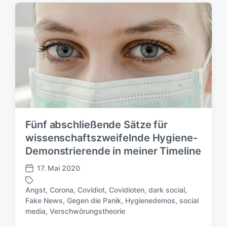
n
g
t
w
l
ö
i
r
c
t
h
e
u
r
n
g
s
d
a
Fünf abschließende Sätze für
t
wissenschaftszweifelnde Hygiene-
u
Demonstrierende in meiner Timeline
m
17. Mai 2020
V
e
Angst
,
Corona
,
Covidiot
,
Covidioten
,
dark social
,
r
Fake News
,
Gegen die Panik
,
Hygienedemos
,
social
S
ö
media
,
Verschwörungstheorie
c
f
h
f