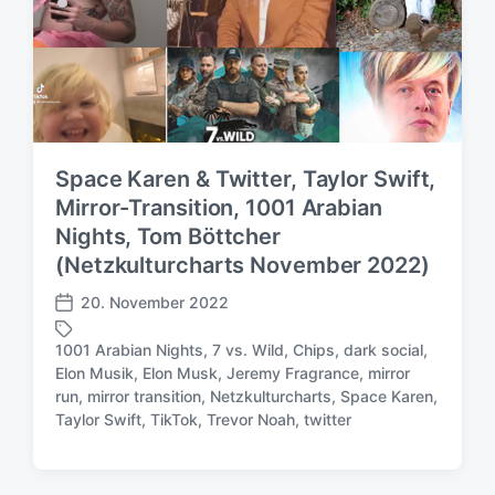
Space Karen & Twitter, Taylor Swift,
Mirror-Transition, 1001 Arabian
Nights, Tom Böttcher
(Netzkulturcharts November 2022)
20. November 2022
V
e
1001 Arabian Nights
,
7 vs. Wild
,
Chips
,
dark social
,
r
Elon Musik
,
Elon Musk
,
Jeremy Fragrance
,
mirror
ö
S
run
,
mirror transition
,
Netzkulturcharts
,
Space Karen
,
f
c
Taylor Swift
,
TikTok
,
Trevor Noah
,
twitter
f
h
e
l
n
a