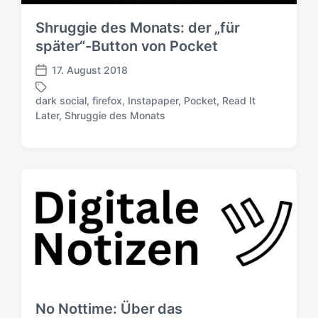
t
Shruggie des Monats: der „für
u
m
später“-Button von Pocket
17. August 2018
V
e
dark social
,
firefox
,
Instapaper
,
Pocket
,
Read It
r
S
Later
,
Shruggie des Monats
ö
c
f
h
f
l
e
a
n
g
t
w
l
ö
i
r
c
t
h
e
u
r
n
g
No Nottime: Über das
s