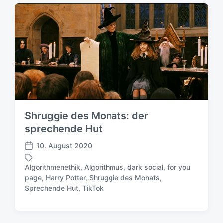
t
g
l
w
i
ö
c
r
h
t
u
e
n
r
g
s
d
a
Shruggie des Monats: der
t
sprechende Hut
u
m
10. August 2020
V
e
Algorithmenethik
,
Algorithmus
,
dark social
,
for you
r
page
,
Harry Potter
,
Shruggie des Monats
,
S
ö
Sprechende Hut
,
TikTok
c
f
h
f
l
e
a