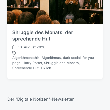
Shruggie des Monats: der
sprechende Hut
10. August 2020
V
e
Algorithmenethik
,
Algorithmus
,
dark social
,
for you
r
page
,
Harry Potter
,
Shruggie des Monats
,
S
ö
Sprechende Hut
,
TikTok
c
f
h
f
l
e
a
n
g
t
w
l
Der "Digitale Notizen"-Newsletter
ö
i
r
c
t