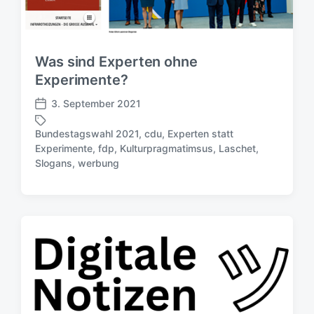
n
g
s
d
Was sind Experten ohne
a
t
Experimente?
u
3. September 2021
m
V
e
Bundestagswahl 2021
,
cdu
,
Experten statt
r
Experimente
,
fdp
,
Kulturpragmatimsus
,
Laschet
,
S
ö
Slogans
,
werbung
c
f
h
f
l
e
a
n
g
t
w
l
ö
i
r
c
t
h
e
u
r