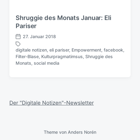
n
g
s
Shruggie des Monats Januar: Eli
d
Pariser
a
t
27. Januar 2018
V
u
e
m
digitale notizen
,
eli pariser
,
Empowerment
,
facebook
,
r
Filter-Blase
,
Kulturpragmatimsus
,
Shruggie des
S
ö
Monats
,
social media
c
f
h
f
l
e
a
n
g
t
w
l
Der "Digitale Notizen"-Newsletter
ö
i
r
c
t
h
e
u
r
n
Theme von
Anders Norén
g