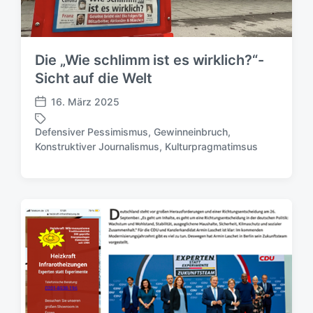
Die „Wie schlimm ist es wirklich?“-
Sicht auf die Welt
16. März 2025
V
e
Defensiver Pessimismus
,
Gewinneinbruch
,
r
S
Konstruktiver Journalismus
,
Kulturpragmatimsus
ö
c
f
h
f
l
e
a
n
g
t
w
l
ö
i
r
c
t
h
e
u
r