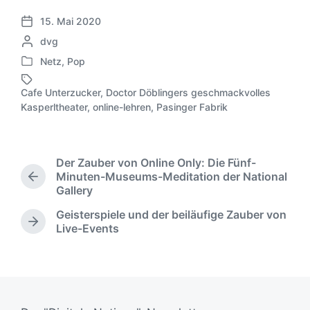
15. Mai 2020
V
G
dvg
e
e
r
Netz
,
Pop
V
s
ö
e
c
f
Cafe Unterzucker
,
Doctor Döblingers geschmackvolles
r
h
S
f
Kasperltheater
,
online-lehren
,
Pasinger Fabrik
ö
r
c
e
f
i
h
n
f
e
l
t
e
b
a
l
Der Zauber von Online Only: Die Fünf-
n
e
g
i
Minuten-Museums-Meditation der National
V
t
n
w
c
Gallery
o
l
v
ö
h
r
i
Geisterspiele und der beiläufige Zauber von
o
r
u
h
N
c
Live-Events
n
t
n
e
ä
h
e
g
r
c
t
r
s
i
h
i
d
g
s
n
a
e
t
t
r