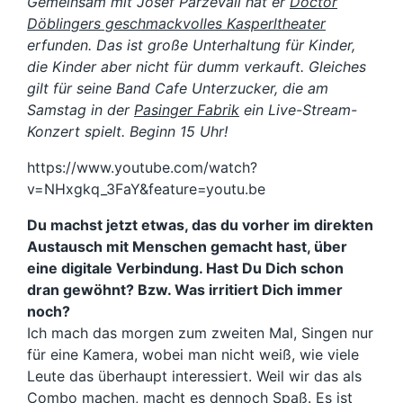
Gemeinsam mit Josef Parzevall hat er
Doctor
Döblingers geschmackvolles Kasperltheater
erfunden. Das ist große Unterhaltung für Kinder,
die Kinder aber nicht für dumm verkauft. Gleiches
gilt für seine Band Cafe Unterzucker, die am
Samstag in der
Pasinger Fabrik
ein Live-Stream-
Konzert spielt. Beginn 15 Uhr!
https://www.youtube.com/watch?
v=NHxgkq_3FaY&feature=youtu.be
Du machst jetzt etwas, das du vorher im direkten
Austausch mit Menschen gemacht hast, über
eine digitale Verbindung. Hast Du Dich schon
dran gewöhnt? Bzw. Was irritiert Dich immer
noch?
Ich mach das morgen zum zweiten Mal, Singen nur
für eine Kamera, wobei man nicht weiß, wie viele
Leute das überhaupt interessiert. Weil wir das als
Combo machen, macht es dennoch Spaß. Es ist