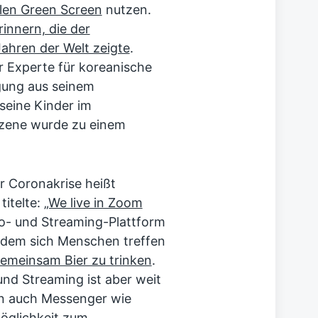
len Green Screen
nutzen.
rinnern, die der
Jahren der Welt zeigte
.
r Experte für koreanische
agung aus seinem
 seine Kinder im
Szene wurde zu einem
 Coronakrise heißt
itelte:
„We live in Zoom
o- und Streaming-Plattform
n dem sich Menschen treffen
emeinsam Bier zu trinken
.
nd Streaming ist aber weit
en auch Messenger wie
öglichkeit zum