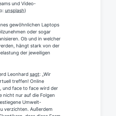
reams und Video-
to:
unsplash
)
ines gewöhnlichen Laptops
eilzunehmen oder sogar
anisieren. Ob und in welcher
werden, hängt stark von der
lastung der jeweiligen
Gerd Leonhard
sagt
: „Wir
tuell treffen! Online
und face to face wird der
 nicht nur auf die Folgen
gestiegene Umwelt-
zu verzichten. Außerdem