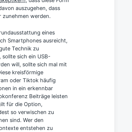
Skeptikern
, dass diese Form
so davon auszugehen, dass
ter zunehmen werden.
undausstattung eines
uch Smartphones ausreicht,
n gute Technik zu
 sollte sich ein USB-
n will, sollte sich mal mit
iese kreisförmige
ram oder Tiktok häufig
sonen in ein erkennbar
eokonferenz Beiträge leisten
ilt für die Option,
dest so verwischen zu
nnen sind. Wer den
Kontexte entstehen zu