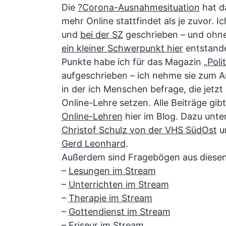
Die
?Corona-Ausnahmesituation
hat da
mehr Online stattfindet als je zuvor. 
und
bei der SZ
geschrieben – und ohne
ein kleiner Schwerpunkt hier
entstande
Punkte habe ich für das Magazin
„Poli
aufgeschrieben – ich nehme sie zum A
in der ich Menschen befrage, die jetz
Online-Lehre setzen. Alle Beiträge gi
Online-Lehren
hier im Blog. Dazu unte
Christof Schulz von der VHS SüdOst
u
Gerd Leonhard
.
Außerdem sind Fragebögen aus diesen
–
Lesungen im Stream
–
Unterrichten im Stream
–
Therapie im Stream
–
Gottendienst im Stream
–
Friseur im Stream