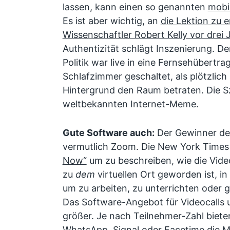
lassen, kann einen so genannten
mobi
Es ist aber wichtig, an
die Lektion zu e
Wissenschaftler Robert Kelly vor drei 
Authentizität schlägt Inszenierung. De
Politik war live in eine Fernsehübertr
Schlafzimmer geschaltet, als plötzlich
Hintergrund den Raum betraten. Die 
weltbekannten Internet-Meme.
Gute Software auch:
Der Gewinner der
vermutlich Zoom. Die New York Times t
Now“
um zu beschreiben, wie die Vide
zu
dem
virtuellen Ort geworden ist, i
um zu arbeiten, zu unterrichten oder
g
Das Software-Angebot für Videocalls u
größer. Je nach Teilnehmer-Zahl biet
WhatsApp, Signal oder Facetime die M