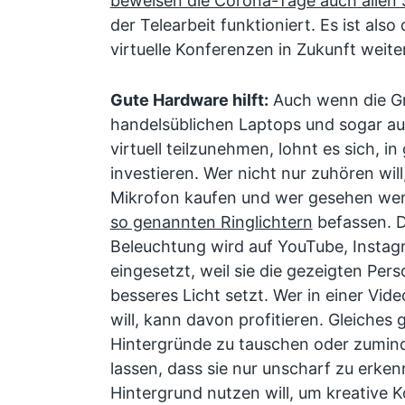
beweisen die Corona-Tage auch allen 
der Telearbeit funktioniert. Es ist al
virtuelle Konferenzen in Zukunft wei
Gute Hardware hilft:
Auch wenn die Gr
handelsüblichen Laptops und sogar a
virtuell teilzunehmen, lohnt es sich, i
investieren. Wer nicht nur zuhören will,
Mikrofon kaufen und wer gesehen werde
so genannten Ringlichtern
befassen. D
Beleuchtung wird auf YouTube, Instag
eingesetzt, weil sie die gezeigten Per
besseres Licht setzt. Wer in einer Vid
will, kann davon profitieren. Gleiches g
Hintergründe zu tauschen oder zumin
lassen, dass sie nur unscharf zu erke
Hintergrund nutzen will, um kreative 