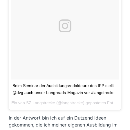
Beim Seminar der Ausbildungsredakteure des IFP stellt
@dvg auch unser Longreads-Magazin vor #langstrecke
Ein von SZ Langstrecke (@langstrecke) gepostetes Foto am
29.
In der Antwort bin ich auf ein Dutzend Ideen
gekommen, die ich
meiner eigenen Ausbildung
im