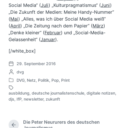
Social Media“ (
Juli
) „Kulturpragmatismus“ (
Juni
)
„Die Zukunft der Medien: Meine Handy-Nummer“
(
Mai
) „Alles, was ich über Social Media weiß“
(
April
) „Die Zeitung nach dem Papier“ (
März
)
„Denke kleiner“ (
Februar
) und „Social-Media-
Gelassenheit“ (
Januar
).
[/white_box]
29. September 2016
V
G
dvg
e
e
r
DVG
,
Netz
,
Politik
,
Pop
,
Print
V
s
ö
e
c
f
ausbildung
,
deutsche journalistenschule
,
digitale notizen
,
r
h
S
f
djs
,
IfP
,
newsletter
,
zukunft
ö
r
c
e
f
i
h
n
f
e
l
t
e
b
a
l
Die Peter Neururers des deutschen
n
e
g
i
V
Journalismus