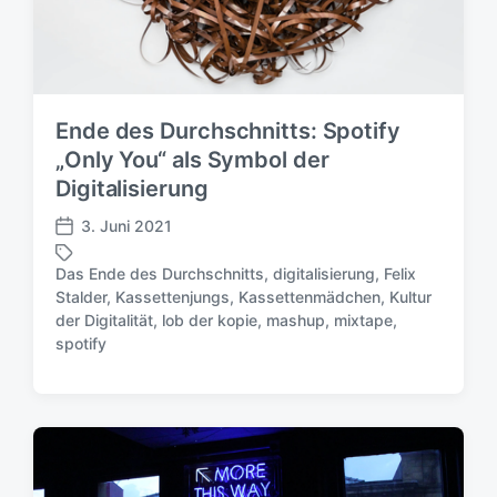
s
d
a
t
u
Ende des Durchschnitts: Spotify
m
„Only You“ als Symbol der
Digitalisierung
3. Juni 2021
V
e
Das Ende des Durchschnitts
,
digitalisierung
,
Felix
r
Stalder
,
Kassettenjungs
,
Kassettenmädchen
,
Kultur
ö
S
der Digitalität
,
lob der kopie
,
mashup
,
mixtape
,
f
c
spotify
f
h
e
l
n
a
t
g
l
w
i
ö
c
r