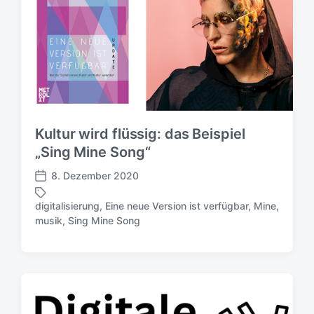
c
t
h
e
u
r
n
g
s
d
a
t
Kultur wird flüssig: das Beispiel
u
„Sing Mine Song“
m
8. Dezember 2020
V
e
digitalisierung
,
Eine neue Version ist verfügbar
,
Mine
,
r
S
musik
,
Sing Mine Song
ö
c
f
h
f
l
e
a
n
g
t
w