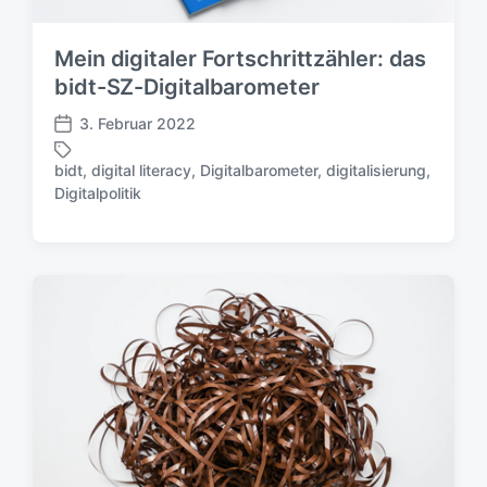
d
a
Mein digitaler Fortschrittzähler: das
t
bidt-SZ-Digitalbarometer
u
m
3. Februar 2022
V
e
bidt
,
digital literacy
,
Digitalbarometer
,
digitalisierung
,
r
S
Digitalpolitik
ö
c
f
h
f
l
e
a
n
g
t
w
l
ö
i
r
c
t
h
e
u
r
n
g