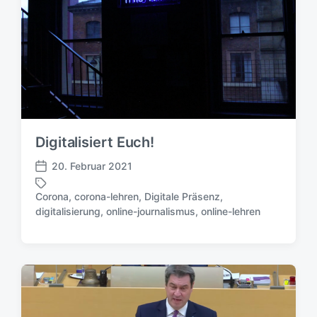
h
t
u
e
n
r
g
s
d
a
t
u
Digitalisiert Euch!
m
20. Februar 2021
V
e
Corona
,
corona-lehren
,
Digitale Präsenz
,
r
S
digitalisierung
,
online-journalismus
,
online-lehren
ö
c
f
h
f
l
e
a
n
g
t
w
l
ö