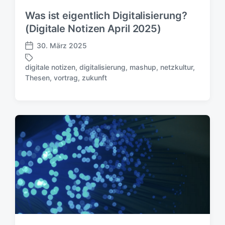
Was ist eigentlich Digitalisierung?
(Digitale Notizen April 2025)
30. März 2025
V
e
digitale notizen
,
digitalisierung
,
mashup
,
netzkultur
,
r
S
Thesen
,
vortrag
,
zukunft
ö
c
f
h
f
l
e
a
n
g
t
w
l
ö
i
r
c
t
h
e
u
r
n
g
s