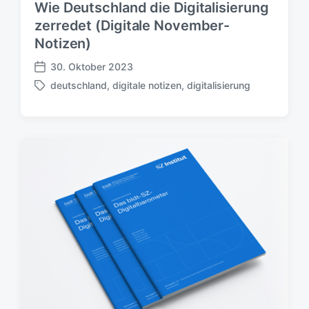
Wie Deutschland die Digitalisierung
d
a
zerredet (Digitale November-
t
Notizen)
u
m
30. Oktober 2023
V
deutschland
,
digitale notizen
,
digitalisierung
e
S
r
c
ö
h
f
l
f
a
e
g
n
w
t
ö
l
r
i
t
c
e
h
r
u
n
g
s