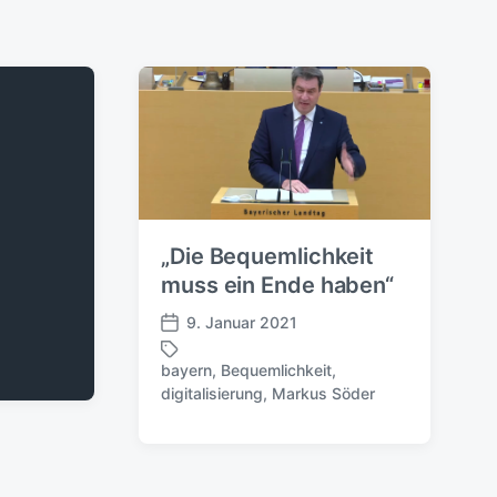
„Die Bequemlichkeit
muss ein Ende haben“
9. Januar 2021
V
e
bayern
,
Bequemlichkeit
,
r
S
digitalisierung
,
Markus Söder
ö
c
f
h
f
l
e
a
n