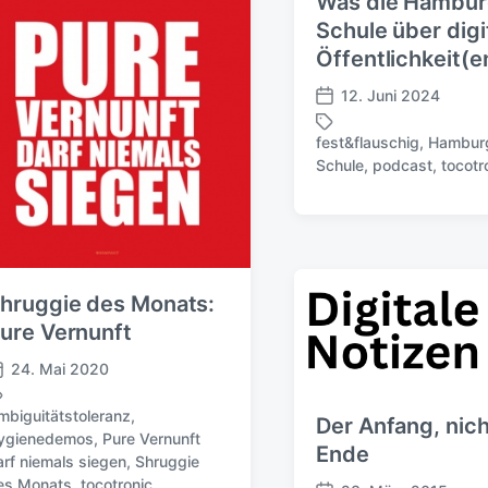
Was die Hambur
h
e
Schule über digi
u
r
Öffentlichkeit(en
n
g
12. Juni 2024
s
V
d
e
fest&flauschig
,
Hambur
a
r
S
Schule
,
podcast
,
tocotr
t
ö
c
u
f
h
m
f
l
e
a
n
g
t
w
hruggie des Monats:
l
ö
ure Vernunft
i
r
c
t
24. Mai 2020
h
e
u
r
mbiguitätstoleranz
,
Der Anfang, nich
n
ygienedemos
,
Pure Vernunft
g
Ende
arf niemals siegen
,
Shruggie
s
es Monats
,
tocotronic
,