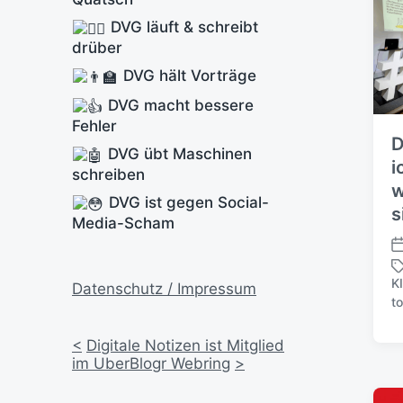
DVG läuft & schreibt
drüber
DVG hält Vorträge
DVG macht bessere
Fehler
D
DVG übt Maschinen
i
schreiben
w
DVG ist gegen Social-
s
Media-Scham
V
e
K
Datenschutz / Impressum
r
S
t
ö
c
f
h
<
Digitale Notizen ist Mitglied
f
l
im UberBlogr Webring
>
e
a
n
g