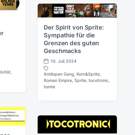
n
g
t
w
l
ö
i
r
Der Spirit von Sprite:
c
t
er
Sympathie für die
h
e
u
r
Grenzen des guten
n
Geschmacks
g
s
10. Juli 2024
V
d
e
ivität
,
a
Antilopen Gang
,
Korn&Sprite
,
r
t
Roman Empire
,
Sprite
,
tocotronic
,
S
ö
u
tomte
c
f
m
h
f
l
e
a
n
g
t
w
l
ö
i
r
c