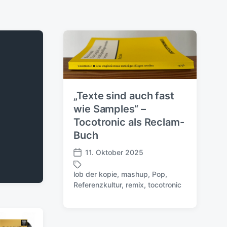
„Texte sind auch fast
wie Samples“ –
Tocotronic als Reclam-
Buch
11. Oktober 2025
V
e
lob der kopie
,
mashup
,
Pop
,
r
S
Referenzkultur
,
remix
,
tocotronic
ö
c
f
h
f
l
e
a