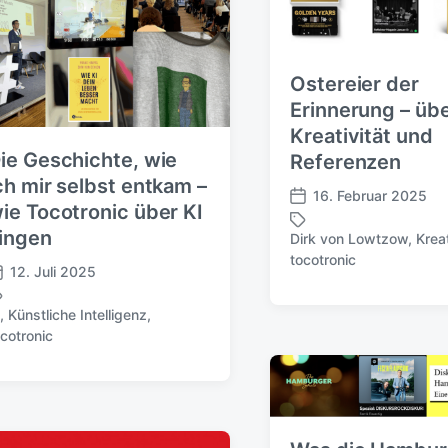
Ostereier der
Erinnerung – üb
Kreativität und
ie Geschichte, wie
Referenzen
ch mir selbst entkam –
16. Februar 2025
V
ie Tocotronic über KI
e
ingen
Dirk von Lowtzow
,
Kreat
r
S
tocotronic
ö
c
12. Juli 2025
f
h
f
l
I
,
Künstliche Intelligenz
,
e
a
ocotronic
n
g
t
w
l
ö
i
r
c
t