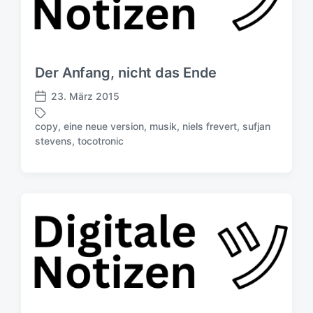
Der Anfang, nicht das Ende
23. März 2015
V
e
copy
,
eine neue version
,
musik
,
niels frevert
,
sufjan
r
S
stevens
,
tocotronic
ö
c
f
h
f
l
e
a
n
g
t
w
l
ö
i
r
c
t
h
e
u
r
n