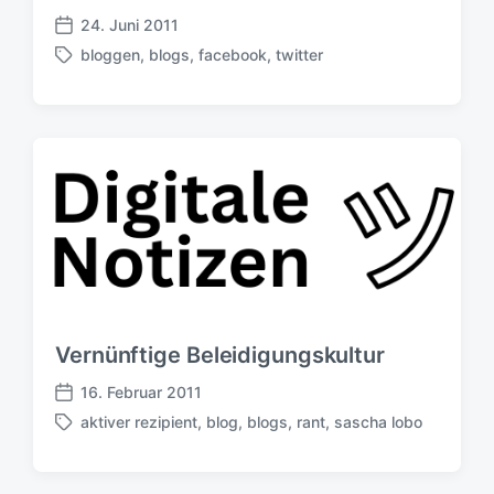
g
24. Juni 2011
V
s
bloggen
,
blogs
,
facebook
,
twitter
e
d
S
r
a
c
ö
t
h
f
u
l
f
m
a
e
g
n
w
t
ö
l
r
i
t
c
e
h
r
u
Vernünftige Beleidigungskultur
n
g
16. Februar 2011
V
s
aktiver rezipient
,
blog
,
blogs
,
rant
,
sascha lobo
e
d
S
r
a
c
ö
t
h