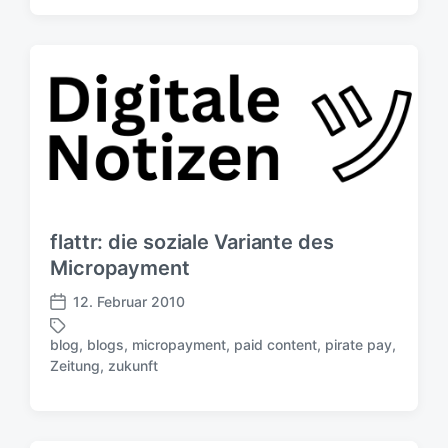
h
f
l
e
a
n
g
t
w
l
ö
i
r
c
t
h
e
u
r
n
g
flattr: die soziale Variante des
s
Micropayment
d
a
12. Februar 2010
V
t
e
u
blog
,
blogs
,
micropayment
,
paid content
,
pirate pay
,
r
S
m
Zeitung
,
zukunft
ö
c
f
h
f
l
e
a