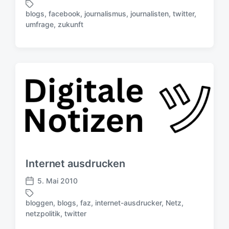
g
e
s
blogs
,
facebook
,
journalismus
,
journalisten
,
twitter
,
r
S
d
umfrage
,
zukunft
ö
c
a
f
h
t
f
l
u
e
a
m
n
g
t
w
l
ö
i
r
c
t
h
e
u
r
n
g
Internet ausdrucken
s
d
5. Mai 2010
V
a
e
t
bloggen
,
blogs
,
faz
,
internet-ausdrucker
,
Netz
,
r
S
u
netzpolitik
,
twitter
ö
c
m
f