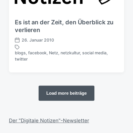
t
c
e
h
r
u
Es ist an der Zeit, den Überblick zu
n
verlieren
g
s
26. Januar 2010
d
V
a
e
blogs
,
facebook
,
Netz
,
netzkultur
,
social media
,
t
r
S
twitter
u
ö
c
m
f
h
f
l
e
a
n
g
t
Load more beiträge
w
l
ö
i
r
c
t
h
e
Der "Digitale Notizen"-Newsletter
u
r
n