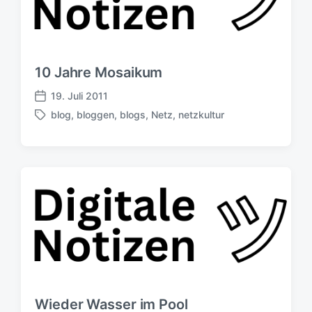
10 Jahre Mosaikum
19. Juli 2011
V
blog
,
bloggen
,
blogs
,
Netz
,
netzkultur
e
S
r
c
ö
h
f
l
f
a
e
g
n
w
t
ö
l
r
i
t
c
e
h
r
u
Wieder Wasser im Pool
n