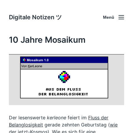
Digitale Notizen ツ
Menü
10 Jahre Mosaikum
Der lesenswerte
kerleone
feiert im
Fluss der
Belanglosigkeit
gerade zehnten Geburtstag (
wie
der jetzt-Kosmos
). Wie es sich für eine