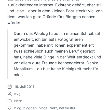
zurückhaltenden Internet-Existenz gehört, eher still
und leise – aber in dem kleinen Post steckt viel von
dem, was ich gute Gründe fürs Bloggen nennen
würde:
Durch das Weblog habe ich meinen Schreibstil
entwickelt, ich bin aufs Fotografieren
gekommen, habe mit Tönen experimentiert
(was schließlich auch meinen Beruf geprägt
hat), habe viele Dinge in der Welt entdeckt und
vor allem gute Freunde kennengelernt. Danke
Mosaikum – du bist keine Kleinigkeit mehr für
mich!
19. Juli 2011
V
G
dvg
e
e
r
Netz
V
s
ö
blog
,
bloggen
,
blogs
,
Netz
,
netzkultur
e
c
f