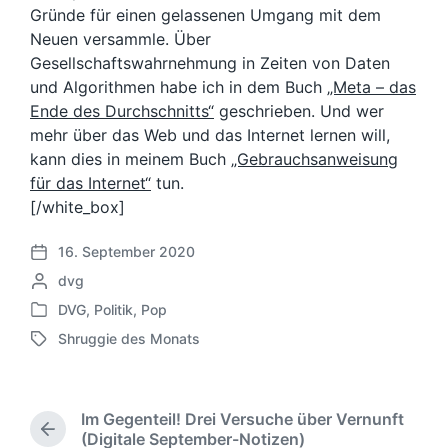
Gründe für einen gelassenen Umgang mit dem
Neuen versammle. Über
Gesellschaftswahrnehmung in Zeiten von Daten
und Algorithmen habe ich in dem Buch
„Meta – das
Ende des Durchschnitts“
geschrieben. Und wer
mehr über das Web und das Internet lernen will,
kann dies in meinem Buch
„Gebrauchsanweisung
für das Internet“
tun.
[/white_box]
16. September 2020
V
G
dvg
e
e
r
DVG
,
Politik
,
Pop
V
s
ö
Shruggie des Monats
e
c
f
S
r
h
f
c
ö
r
e
h
f
i
n
l
Im Gegenteil! Drei Versuche über Vernunft
f
e
t
a
V
(Digitale September-Notizen)
e