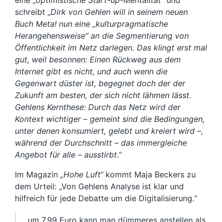
eine „
optimistische Start-up-Mentalität
“ und
schreibt „
Dirk von Gehlen will in seinem neuen
Buch Meta! nun eine „kulturpragmatische
Herangehensweise“ an die Segmentierung von
Öffentlichkeit im Netz darlegen. Das klingt erst mal
gut, weil besonnen: Einen Rückweg aus dem
Internet gibt es nicht, und auch wenn die
Gegenwart düster ist, begegnet doch der der
Zukunft am besten, der sich nicht lähmen lässt.
Gehlens Kernthese: Durch das Netz wird der
Kontext wichtiger – gemeint sind die Bedingungen,
unter denen konsumiert, gelebt und kreiert wird –,
während der Durchschnitt – das immergleiche
Angebot für alle – ausstirbt
.“
Im Magazin
„Hohe Luft“
kommt Maja Beckers zu
dem Urteil: „Von Gehlens Analyse ist klar und
hilfreich für jede Debatte um die Digitalisierung.“
um 7.99 Euro kann man dümmeres anstellen als