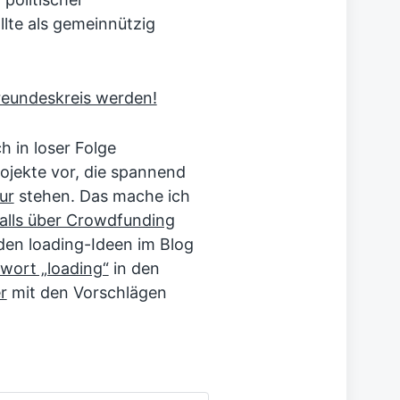
lte als gemeinnützig
reundeskreis werden!
ch in loser Folge
jekte vor, die spannend
ur
stehen. Das mache ich
falls über Crowdfunding
den loading-Ideen im Blog
wort „loading“
in den
r
mit den Vorschlägen