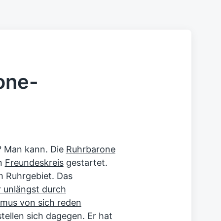
one-
? Man kann. Die
Ruhrbarone
en
Freundeskreis
gestartet.
im Ruhrgebiet. Das
r unlängst durch
smus von sich reden
tellen sich dagegen. Er hat