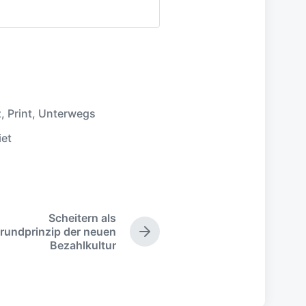
z
,
Print
,
Unterwegs
iet
Scheitern als
rundprinzip der neuen
N
Bezahlkultur
ä
c
h
s
t