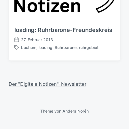
loading: Ruhrbarone-Freundeskreis
27. Februar 2013
V
bochum
,
loading
,
Ruhrbarone
,
ruhrgebiet
e
S
r
c
ö
h
f
l
f
a
e
g
Der "Digitale Notizen"-Newsletter
n
w
t
ö
l
r
i
t
c
e
Theme von
Anders Norén
h
r
u
n