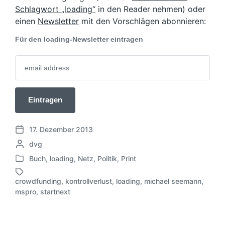
Schlagwort „loading“
in den Reader nehmen) oder
einen
Newsletter
mit den Vorschlägen abonnieren:
Für den loading-Newsletter eintragen
17. Dezember 2013
V
G
dvg
e
e
r
Buch
,
loading
,
Netz
,
Politik
,
Print
V
s
ö
e
c
f
crowdfunding
,
kontrollverlust
,
loading
,
michael seemann
,
r
h
S
f
mspro
,
startnext
ö
r
c
e
f
i
h
n
f
e
l
t