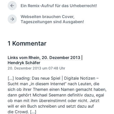
e
b
a
l
Ein Remix-Aufruf für das Urheberrecht!
n
e
g
V
i
t
n
o
w
c
Webseiten brauchen Cover,
l
r
v
ö
h
N
Tageszeitungen sind Ausgaben!
i
h
o
r
u
ä
c
e
n
t
n
c
h
r
e
g
h
i
t
r
s
s
1 Kommentar
g
i
d
t
e
n
a
e
r
t
r
Links vom Rhein, 20. Dezember 2013 |
B
u
B
Hendryk Schäfer
e
m
e
20. Dezember 2013 um 07:48 Uhr
i
i
t
t
[…] loading: Das neue Spiel | Digi­tale Noti­zen –
r
r
Sucht man „in die­sem Inter­net“ nach Leu­ten, die
a
a
g
sich ob ihrer The­men einen Namen gemacht haben,
g
:
dann gehört Michael See­mann defi­ni­tiv dazu, egal
:
ob man mit ihm überein­stimmt oder nicht. Jetzt
will er ein Buch schrei­ben und setzt dazu auf
die Crowd. […]