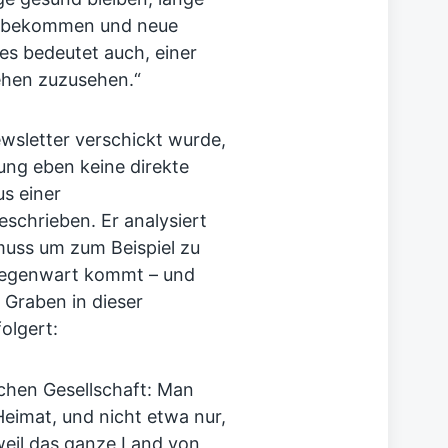
en bekommen und neue
 es bedeutet auch, einer
ehen zuzusehen.“
ewsletter verschickt wurde,
ung eben keine direkte
us einer
schrieben. Er analysiert
muss um zum Beispiel zu
Gegenwart kommt – und
 Graben in dieser
olgert:
lchen Gesellschaft: Man
eimat, und nicht etwa nur,
eil das ganze Land von