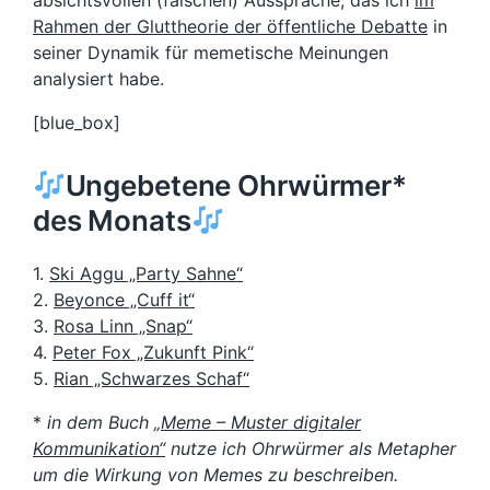
absichtsvollen (falschen) Aussprache, das ich
im
Rahmen der Gluttheorie der öffentliche Debatte
in
seiner Dynamik für memetische Meinungen
analysiert habe.
[blue_box]
Ungebetene Ohrwürmer*
des Monats
1.
Ski Aggu „Party Sahne“
2.
Beyonce „Cuff it“
3.
Rosa Linn „Snap“
4.
Peter Fox „Zukunft Pink“
5.
Rian „Schwarzes Schaf“
*
in dem Buch
„Meme – Muster digitaler
Kommunikation“
nutze ich Ohrwürmer als Metapher
um die Wirkung von Memes zu beschreiben.