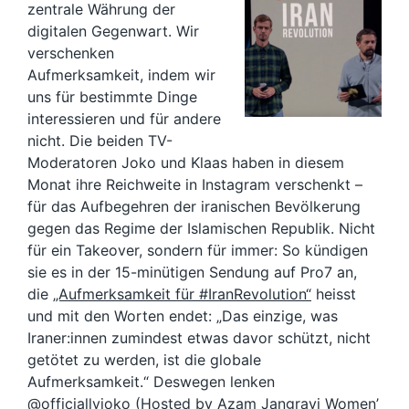
zentrale Währung der
digitalen Gegenwart. Wir
verschenken
Aufmerksamkeit, indem wir
uns für bestimmte Dinge
interessieren und für andere
nicht. Die beiden TV-
Moderatoren Joko und Klaas haben in diesem
Monat ihre Reichweite in Instagram verschenkt –
für das Aufbegehren der iranischen Bevölkerung
gegen das Regime der Islamischen Republik. Nicht
für ein Takeover, sondern für immer: So kündigen
sie es in der 15-minütigen Sendung auf Pro7 an,
die
„Aufmerksamkeit für #IranRevolution“
heisst
und mit den Worten endet: „Das einzige, was
Iraner:innen zumindest etwas davor schützt, nicht
getötet zu werden, ist die globale
Aufmerksamkeit.“ Deswegen lenken
@officiallyjoko
(Hosted by Azam Jangravi Women’