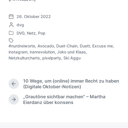
26. Oktober 2022
V
G
dvg
e
e
r
DVG
,
Netz
,
Pop
V
s
ö
e
c
f
#nurdreiworte
,
Avocado
,
Duet-Chain
,
Duett
,
Excuse me
,
r
h
f
instagram
,
iranrevolution
,
Joko und Klaas
,
S
ö
r
e
Netzkulturcharts
,
pixelparty
,
Ski Aggu
c
f
i
n
h
f
e
t
l
e
b
l
a
n
e
i
10 Wege, um (online) immer Recht zu haben
g
t
n
c
V
(Digitale Oktober-Notizen)
w
l
v
h
o
ö
i
„Grautöne sichtbar machen“ – Martha
o
r
u
r
N
c
Eierdanz über konsens
n
h
n
t
ä
h
e
g
e
c
t
r
s
r
h
i
i
d
s
n
g
a