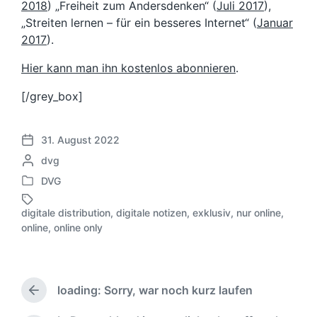
2018
) „Freiheit zum Andersdenken“ (
Juli 2017
),
„Streiten lernen – für ein besseres Internet“ (
Januar
2017
).
Hier kann man ihn kostenlos abonnieren
.
[/grey_box]
31. August 2022
V
G
dvg
e
e
r
DVG
V
s
ö
e
c
f
digitale distribution
,
digitale notizen
,
exklusiv
,
nur online
,
r
h
S
f
online
,
online only
ö
r
c
e
f
i
h
n
f
e
l
t
e
b
a
l
loading: Sorry, war noch kurz laufen
n
e
g
V
i
t
n
o
w
c