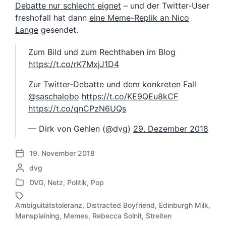
Debatte nur schlecht eignet
– und der Twitter-User
freshofall hat dann
eine Meme-Replik an Nico
Lange
gesendet.
Zum Bild und zum Rechthaben im Blog
https://t.co/rK7MxjJ1D4
Zur Twitter-Debatte und dem konkreten Fall
@saschalobo
https://t.co/KE9QEu8kCF
https://t.co/qnCPzN6UQs
— Dirk von Gehlen (@dvg)
29. Dezember 2018
19. November 2018
V
G
dvg
e
e
r
DVG
,
Netz
,
Politik
,
Pop
V
s
ö
e
c
f
Ambiguitätstoleranz
,
Distracted Boyfriend
,
Edinburgh Milk
,
r
h
S
f
Mansplaining
,
Memes
,
Rebecca Solnit
,
Streiten
ö
r
c
e