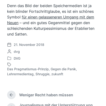
Denn das Bild der beiden Speichermedien ist ja
kein blinder Fortschrittglaube, es ist ein schönes
Symbol
für einen gelasseneren Umgang mit dem
Neuen
– und ein gutes Gegenmittel gegen den
schleichenden Kulturpessimismus der Etablierten
und Satten.
21. November 2018
V
G
dvg
e
e
r
DVG
V
s
ö
e
c
f
Das Pragmatismus-Prinzip
,
Gegen die Panik
,
r
h
S
f
Lehrermedientag
,
Shruggie
,
zukunft
ö
r
c
e
f
i
h
n
f
e
l
t
e
b
a
l
Weniger Recht haben müssen
n
e
g
V
i
t
n
o
w
c
Journalismus mit der Unterstützung von
l