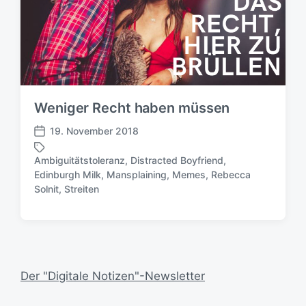
Weniger Recht haben müssen
19. November 2018
V
e
Ambiguitätstoleranz
,
Distracted Boyfriend
,
r
Edinburgh Milk
,
Mansplaining
,
Memes
,
Rebecca
S
ö
Solnit
,
Streiten
c
f
h
f
l
e
a
n
g
t
w
l
Der "Digitale Notizen"-Newsletter
ö
i
r
c
t