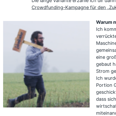
Die lange Variante erzähle ich dir dann 
Crowdfunding-Kampagne für den „Zuk
Warum m
Ich komm
verrückt
Maschine
gemeinsa
eine gro
gebaut h
Strom ge
Ich wurd
Portion 
geschickt
dass sich
wirtschaf
miteinan