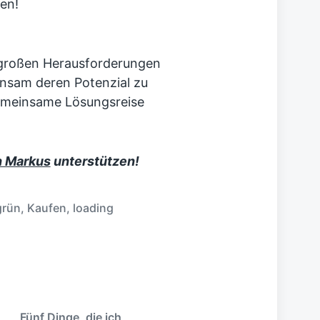
en!
 großen Herausforderungen
einsam deren Potenzial zu
gemeinsame Lösungsreise
n Markus
unterstützen!
grün
,
Kaufen
,
loading
Fünf Dinge, die ich