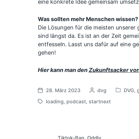
eine konkrete Idee gemeinsam umsetz
Was sollten mehr Menschen wissen?
Die Lösungen für die meisten unserer
sind längst da. Es ist an der Zeit gem
entfesseln. Lasst uns dafür auf eine 
gehen!
Hier kann man den
Zukunftsacker vo
28. März 2023
G
dvg
DVG
,
V
V
e
e
e
loading
,
podcast
,
startnext
S
s
r
r
c
c
ö
ö
h
h
f
f
l
r
f
f
a
i
Tiktok-Ban, Oddly
e
e