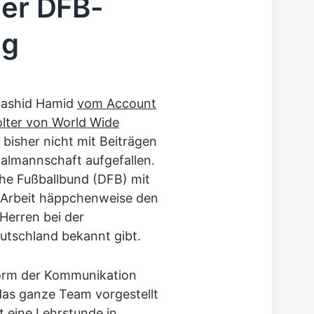
der DFB-
ng
Rashid Hamid
vom Account
lter von World Wide
 bisher nicht mit Beiträgen
almannschaft aufgefallen.
che Fußballbund (DFB) mit
s-Arbeit häppchenweise den
Herren bei der
utschland bekannt gibt.
 Form der Kommunikation
das ganze Team vorgestellt
t eine Lehrstunde in