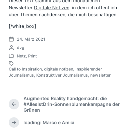
Dieser Text stammt aus dem monatlichen
Newsletter
Digitale Notizen
, in dem ich öffentlich
über Themen nachdenken, die mich beschäftigen.
[/white_box]
24. März 2021
V
G
dvg
e
e
r
Netz
,
Print
V
s
ö
e
c
f
Call to Inspiration
,
digitale notizen
,
Inspirierender
r
h
S
f
Journalismus
,
Konstruktiver Journalismus
,
newsletter
ö
r
c
e
f
i
h
n
f
e
l
t
e
b
a
l
Augmented Reality handgemacht: die
n
e
g
i
#AllesIstDrin-Sonnenblumenkampagne der
V
t
n
w
c
Grünen
o
l
v
ö
h
r
i
o
r
u
loading: Marco e Amici
h
N
c
n
t
n
e