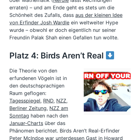
oder Mathematik (
Nerdle
lässt Rechnungen
erraten) – und am Ende geht es stets um die
Schönheit des Zufalls, dass
aus der kleinen Idee
von Erfinder Josh Wardle
ein weltweiter Hype
wurde – obwohl er doch eigentlich nur seiner
Freundin Palak Shah einen Gefallen tun wollte.
Platz 4: Birds Aren’t Real
Die Theorie von den
erfundenen Vögeln ist in
den deutschsprachigen
Raum geflogen:
Tagesspiegel
,
RND
,
NZZ
,
Berliner Zeitung
,
NZZ am
Sonntag
haben nach den
Januar-Charts
über das
Phänomen berichtet. Birds Aren’t Real-Erfinder
Peter McIndoe war unterdessen
Gast in Howard