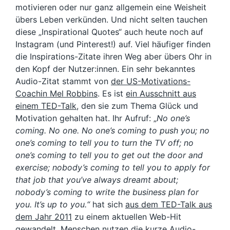
motivieren oder nur ganz allgemein eine Weisheit
übers Leben verkünden. Und nicht selten tauchen
diese „Inspirational Quotes“ auch heute noch auf
Instagram (und Pinterest!) auf. Viel häufiger finden
die Inspirations-Zitate ihren Weg aber übers Ohr in
den Kopf der Nutzer:innen. Ein sehr bekanntes
Audio-Zitat stammt von
der US-Motivations-
Coachin Mel Robbins
. Es ist
ein Ausschnitt aus
einem TED-Talk
, den sie zum Thema Glück und
Motivation gehalten hat. Ihr Aufruf: „
No one’s
coming. No one. No one’s coming to push you; no
one’s coming to tell you to turn the TV off; no
one’s coming to tell you to get out the door and
exercise; nobody’s coming to tell you to apply for
that job that you’ve always dreamt about;
nobody’s coming to write the business plan for
you. It’s up to you.“
hat sich
aus dem TED-Talk aus
dem Jahr 2011
zu einem aktuellen Web-Hit
gewandelt. Menschen nutzen die kurze Audio-