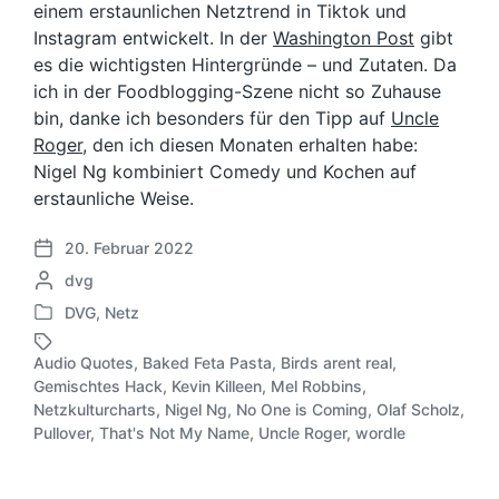
einem erstaunlichen Netztrend in Tiktok und
Instagram entwickelt. In der
Washington Post
gibt
es die wichtigsten Hintergründe – und Zutaten. Da
ich in der Foodblogging-Szene nicht so Zuhause
bin, danke ich besonders für den Tipp auf
Uncle
Roger
, den ich diesen Monaten erhalten habe:
Nigel Ng kombiniert Comedy und Kochen auf
erstaunliche Weise.
20. Februar 2022
V
G
dvg
e
e
r
DVG
,
Netz
V
s
ö
e
c
f
Audio Quotes
,
Baked Feta Pasta
,
Birds arent real
,
r
h
f
Gemischtes Hack
,
Kevin Killeen
,
Mel Robbins
,
ö
r
S
e
Netzkulturcharts
,
Nigel Ng
,
No One is Coming
,
Olaf Scholz
,
f
i
c
n
Pullover
,
That's Not My Name
,
Uncle Roger
,
wordle
f
e
h
t
e
b
l
l
n
e
a
i