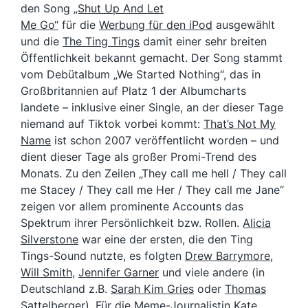
den Song
„Shut Up And Let
Me Go“
für die
Werbung für den iPod
ausgewählt
und die
The Ting Tings
damit einer sehr breiten
Öffentlichkeit bekannt gemacht. Der Song stammt
vom Debütalbum „We Started Nothing“, das in
Großbritannien auf Platz 1 der Albumcharts
landete – inklusive einer Single, an der dieser Tage
niemand auf Tiktok vorbei kommt:
That’s Not My
Name
ist schon 2007 veröffentlicht worden – und
dient dieser Tage als großer Promi-Trend des
Monats. Zu den Zeilen „They call me hell / They call
me Stacey / They call me Her / They call me Jane“
zeigen vor allem prominente Accounts das
Spektrum ihrer Persönlichkeit bzw. Rollen.
Alicia
Silverstone
war eine der ersten, die den Ting
Tings-Sound nutzte, es folgten
Drew Barrymore
,
Will Smith
,
Jennifer Garner
und viele andere (in
Deutschland z.B.
Sarah Kim Gries
oder
Thomas
Sattelberger
), Für die
Meme-Journalistin Kate