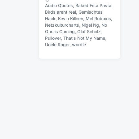
e
Audio Quotes
,
Baked Feta Pasta
,
r
Birds arent real
,
Gemischtes
ö
Hack
,
Kevin Killeen
,
Mel Robbins
,
f
Netzkulturcharts
,
Nigel Ng
,
No
S
f
One is Coming
,
Olaf Scholz
,
c
e
Pullover
,
That's Not My Name
,
h
n
Uncle Roger
,
wordle
l
t
a
l
g
i
w
c
ö
h
r
u
t
n
e
g
r
s
d
a
t
u
m