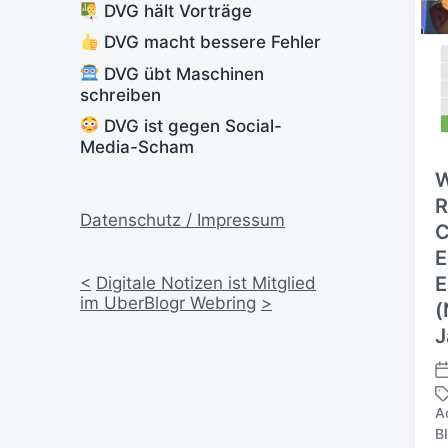
DVG hält Vorträge
DVG macht bessere Fehler
DVG übt Maschinen
schreiben
DVG ist gegen Social-
Media-Scham
W
R
Datenschutz / Impressum
C
E
E
<
Digitale Notizen ist Mitglied
im UberBlogr Webring
>
(
J
V
e
A
r
B
ö