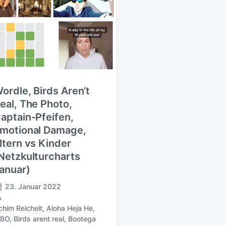
ordle, Birds Aren’t
eal, The Photo,
aptain-Pfeifen,
motional Damage,
ltern vs Kinder
Netzkulturcharts
anuar)
23. Januar 2022
chim Reichelt
,
Aloha Heja He
,
IBO
,
Birds arent real
,
Bootega