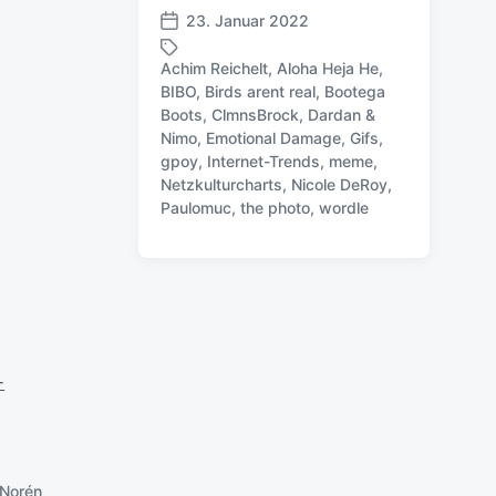
23. Januar 2022
V
e
Achim Reichelt
,
Aloha Heja He
,
r
BIBO
,
Birds arent real
,
Bootega
ö
Boots
,
ClmnsBrock
,
Dardan &
f
Nimo
,
Emotional Damage
,
Gifs
,
S
f
gpoy
,
Internet-Trends
,
meme
,
c
e
Netzkulturcharts
,
Nicole DeRoy
,
h
n
Paulomuc
,
the photo
,
wordle
l
t
a
l
g
i
w
c
ö
h
r
u
t
n
e
-
g
r
s
d
a
t
Norén