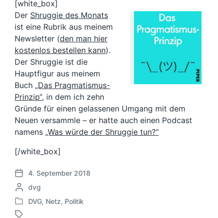
[white_box]
Der
Shruggie des Monats
ist eine Rubrik aus meinem
Newsletter (
den man hier
kostenlos bestellen kann
).
Der Shruggie ist die
Hauptfigur aus meinem
Buch
„Das Pragmatismus-
Prinzip“
, in dem ich zehn
Gründe für einen gelassenen Umgang mit dem
Neuen versammle – er hatte auch einen Podcast
namens
„Was würde der Shruggie tun?“
[/white_box]
4. September 2018
V
G
dvg
e
e
r
DVG
,
Netz
,
Politik
V
s
ö
e
c