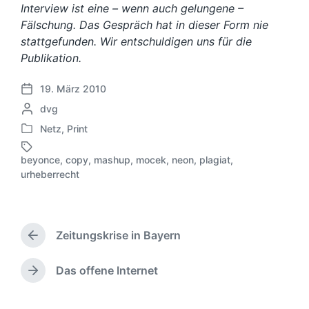
Interview ist eine – wenn auch gelungene –
Fälschung. Das Gespräch hat in dieser Form nie
stattgefunden. Wir entschuldigen uns für die
Publikation.
19. März 2010
V
G
dvg
e
e
r
Netz
,
Print
V
s
ö
e
c
f
beyonce
,
copy
,
mashup
,
mocek
,
neon
,
plagiat
,
r
h
S
f
urheberrecht
ö
r
c
e
f
i
h
n
f
e
l
t
e
b
a
l
Zeitungskrise in Bayern
n
e
g
V
i
t
n
o
w
c
l
r
v
ö
h
Das offene Internet
N
i
h
o
r
u
ä
c
e
n
t
n
c
h