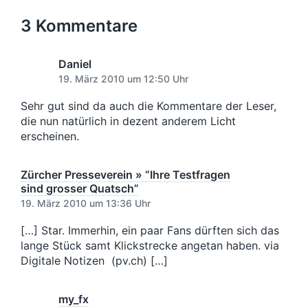
r
e
g
h
i
t
r
s
s
3 Kommentare
g
i
d
t
e
n
a
e
r
t
r
Daniel
B
u
B
19. März 2010 um 12:50 Uhr
e
e
m
i
i
Sehr gut sind da auch die Kommentare der Leser,
t
t
die nun natürlich in dezent anderem Licht
r
r
erscheinen.
a
a
g
g
:
:
Zürcher Presseverein » “Ihre Testfragen
sind grosser Quatsch”
19. März 2010 um 13:36 Uhr
[…] Star. Immerhin, ein paar Fans dürften sich das
lange Stück samt Klickstrecke angetan haben. via
Digitale Notizen (pv.ch) […]
my_fx