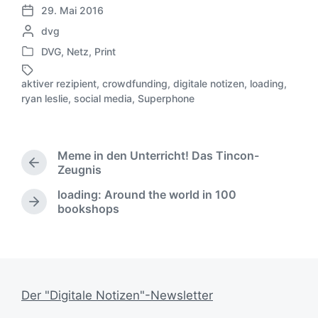
29. Mai 2016
V
G
dvg
e
e
r
DVG
,
Netz
,
Print
V
s
ö
e
c
f
aktiver rezipient
,
crowdfunding
,
digitale notizen
,
loading
,
r
h
S
f
ryan leslie
,
social media
,
Superphone
ö
r
c
e
f
i
h
n
f
e
l
t
e
b
a
l
Meme in den Unterricht! Das Tincon-
n
e
g
i
V
Zeugnis
t
n
w
c
o
l
loading: Around the world in 100
v
ö
r
h
N
i
bookshops
o
h
r
u
ä
c
e
n
t
n
c
h
r
e
g
h
t
i
r
s
s
i
g
d
t
e
n
a
e
Der "Digitale Notizen"-Newsletter
r
t
r
B
u