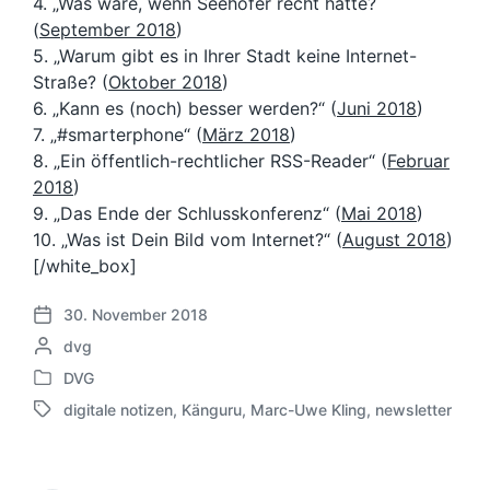
4. „Was wäre, wenn Seehofer recht hätte?
(
September 2018
)
5. „Warum gibt es in Ihrer Stadt keine Internet-
Straße? (
Oktober 2018
)
6. „Kann es (noch) besser werden?“ (
Juni 2018
)
7. „#smarterphone“ (
März 2018
)
8. „Ein öffentlich-rechtlicher RSS-Reader“ (
Februar
2018
)
9. „Das Ende der Schlusskonferenz“ (
Mai 2018
)
10. „Was ist Dein Bild vom Internet?“ (
August 2018
)
[/white_box]
30. November 2018
V
G
dvg
e
e
r
DVG
V
s
ö
digitale notizen
,
Känguru
,
Marc-Uwe Kling
,
newsletter
e
c
f
S
r
h
f
c
ö
r
e
h
f
i
n
l