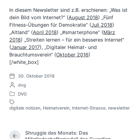
In diesem Newsletter sind z.B. erschienen: „Was ist
dein Bild vom Internet?“ (
August 2018
) „Fünf
Fitness-Übungen für Demokratie“ (
Juli 2018
)
„Altland“ (
April 2018
) „#smarterphone“ (
März
2018
) „Streiten lernen – für ein besseres Internet“
(
Januar 2017
), „Digitaler Heimat- und
Brauchtumsverein“ (
Oktober 2016
)
[/white_box]
30. Oktober 2018
V
G
dvg
e
e
r
DVG
V
s
ö
e
c
f
digitale notizen
,
Heimatverein
,
Internet-Strasse
,
newsletter
S
r
h
f
c
ö
r
e
h
f
i
n
l
f
e
t
Shruggie des Monats: Das
a
e
b
l
V