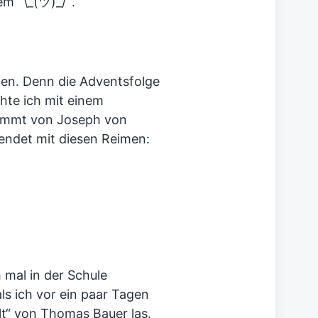
m ¯\_(ツ)_/¯.
den. Denn die Adventsfolge
hte ich mit einem
tammt von Joseph von
endet mit diesen Reimen:
h mal in der Schule
ls ich vor ein paar Tagen
t“
von Thomas Bauer las.