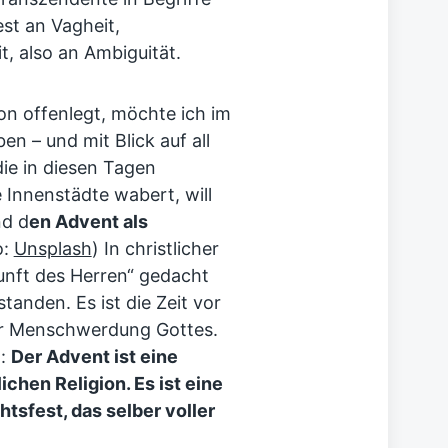
est an Vagheit,
, also an Ambiguität.
on offenlegt, möchte ich im
en – und mit Blick auf all
die in diesen Tagen
 Innenstädte wabert, will
nd d
en Advent als
o:
Unsplash
) In christlicher
kunft des Herren“ gedacht
tanden. Es ist die Zeit vor
der Menschwerdung Gottes.
t:
Der Advent ist eine
lichen Religion. Es ist eine
sfest, das selber voller