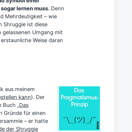
nd Symbol einer
a sogar lernen muss.
Denn
und Mehrdeutigkeit – wie
 Shruggie ist diese
nen gelassenen Umgang mit
erstaunliche Weise daran
rik aus meinem
stellen kann
). Der
em Buch
„Das
hn Gründe für einen
rsammle – er hatte
e der Shruggie