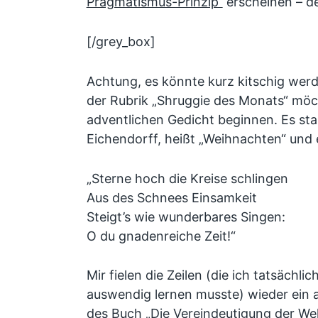
Pragmatismus-Prinzip“
erscheinen – de
[/grey_box]
Achtung, es könnte kurz kitschig wer
der Rubrik „Shruggie des Monats“ möc
adventlichen Gedicht beginnen. Es s
Eichendorff, heißt „Weihnachten“ und 
„Sterne hoch die Kreise schlingen
Aus des Schnees Einsamkeit
Steigt’s wie wunderbares Singen:
O du gnadenreiche Zeit!“
Mir fielen die Zeilen (die ich tatsächlic
auswendig lernen musste) wieder ein a
des Buch
„Die Vereindeutigung der Wel