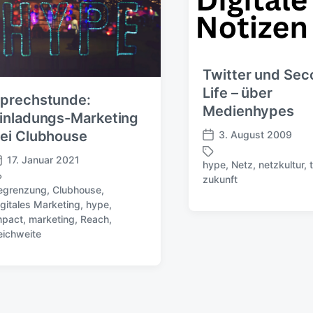
Twitter und Sec
Life – über
prechstunde:
Medienhypes
inladungs-Marketing
ei Clubhouse
3. August 2009
V
e
17. Januar 2021
hype
,
Netz
,
netzkultur
,
r
S
zukunft
ö
c
egrenzung
,
Clubhouse
,
f
h
igitales Marketing
,
hype
,
f
l
mpact
,
marketing
,
Reach
,
e
a
eichweite
n
g
t
w
l
ö
i
r
c
t