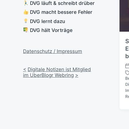
DVG läuft & schreibt drüber
DVG macht bessere Fehler
DVG lernt dazu
DVG hält Vorträge
S
E
Datenschutz / Impressum
b
V
<
Digitale Notizen ist Mitglied
e
im UberBlogr Webring
>
B
r
D
ö
S
I
f
c
R
f
h
e
l
n
a
t
g
l
w