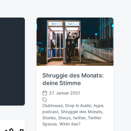
Shruggie des Monats:
deine Stimme
27. Januar 2021
V
e
Clubhouse
,
Drop in Audio
,
hype
,
r
podcast
,
Shruggie des Monats
,
ö
S
Stories
,
Storys
,
twitter
,
Twitter
f
c
Spaces
,
Wirbt das?
f
h