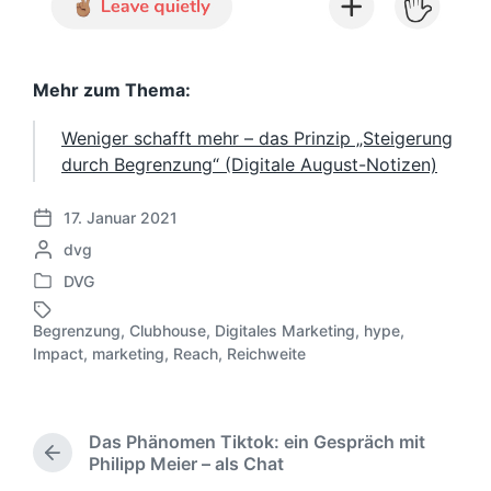
Mehr zum Thema:
Weniger schafft mehr – das Prinzip „Steigerung
durch Begrenzung“ (Digitale August-Notizen)
17. Januar 2021
V
G
dvg
e
e
r
DVG
V
s
ö
e
c
f
Begrenzung
,
Clubhouse
,
Digitales Marketing
,
hype
,
r
h
S
f
Impact
,
marketing
,
Reach
,
Reichweite
ö
r
c
e
f
i
h
n
f
e
l
t
e
b
a
l
Das Phänomen Tiktok: ein Gespräch mit
n
e
g
i
V
Philipp Meier – als Chat
t
n
w
c
o