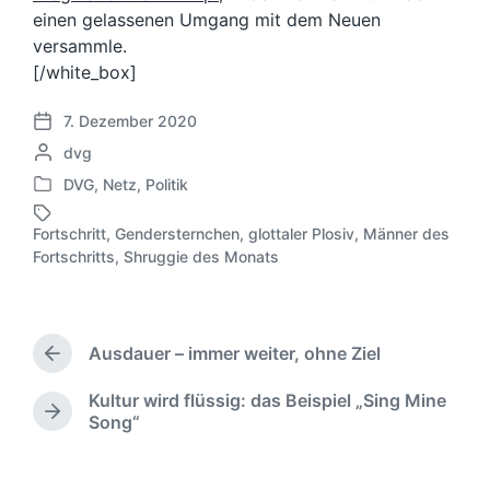
einen gelassenen Umgang mit dem Neuen
versammle.
[/white_box]
7. Dezember 2020
V
G
dvg
e
e
r
DVG
,
Netz
,
Politik
V
s
ö
e
c
f
Fortschritt
,
Gendersternchen
,
glottaler Plosiv
,
Männer des
r
h
S
f
Fortschritts
,
Shruggie des Monats
ö
r
c
e
f
i
h
n
f
e
l
t
e
b
a
l
Ausdauer – immer weiter, ohne Ziel
n
e
g
V
i
t
n
o
w
c
Kultur wird flüssig: das Beispiel „Sing Mine
l
r
v
ö
h
N
Song“
i
h
o
r
u
ä
c
e
n
t
n
c
h
r
e
g
h