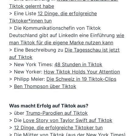
Tiktok gelernt habe
> Eine Liste
12 Dinge, die erfolgreiche
Tiktoker*innen tun
> Die Kommunikationschefin von Tiktok
Deutschland gibt auf LinkedIn eine Einführung
wie
man Tiktok für die eigene Marke nutzen kann
> Eine Beschreibung zu
Die Tagesschau ist jetzt
auf Tiktok
> New York Times:
48 Stunden in Tiktok
> New Yorker:
How Tiktok Holds Your Attention
> Philipp Meier:
Die Schweiz in 19 Tiktok-Clips
>
Ben Thompson über Tiktok
Was macht Erfolg auf Tiktok aus?
> über
Trump-Parodien auf Tiktok
> Die
Love Story von Taylor Swift auf Tiktok
>
12 Dinge, die erfolgreiche Tiktoker tun
> Die Mütter von Tiktok (aus der
New York Times
)