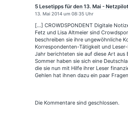
r
n
g
B
5 Lesetipps für den 13. Mai - Netzpilo
e
s
13. Mai 2014 um 08:35 Uhr
i
d
t
[…] CROWDSPONDENT Digitale Notizen
a
r
Fetz und Lisa Altmeier sind Crowdspo
t
a
beschreiben sie ihre ungewöhnliche K
u
g
:
m
Korrespondenten-Tätigkeit und Leser
Jahr berichteten sie auf diese Art aus B
Sommer haben sie sich eine Deutsch
die sie nun mit Hilfe ihrer Leser finanz
Gehlen hat ihnen dazu ein paar Fragen 
Die Kommentare sind geschlossen.