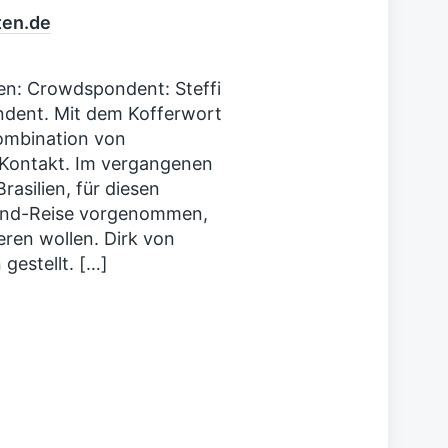
e
i
ten.de
t
r
a
: Crowdspondent: Steffi
g
ndent. Mit dem Kofferwort
:
ombination von
-Kontakt. Im vergangenen
rasilien, für diesen
land-Reise vorgenommen,
ieren wollen. Dirk von
gestellt. […]