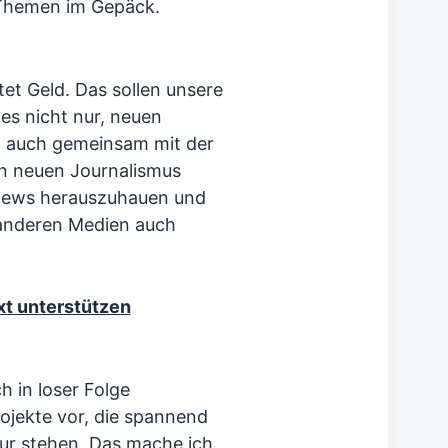
 Themen im Gepäck.
et Geld. Das sollen unsere
 es nicht nur, neuen
n auch gemeinsam mit der
n neuen Journalismus
 News herauszuhauen und
 anderen Medien auch
xt unterstützen
ch in loser Folge
jekte vor, die spannend
ur
stehen. Das mache ich