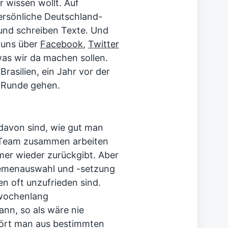
r wissen wollt. Auf
ersönliche Deutschland-
und schreiben Texte. Und
 uns über
Facebook
,
Twitter
as wir da machen sollen.
Brasilien, ein Jahr vor der
e Runde gehen.
t davon sind, wie gut man
 Team zusammen arbeiten
mer wieder zurückgibt. Aber
Themenauswahl und -setzung
n oft unzufrieden sind.
wochenlang
nn, so als wäre nie
ört man aus bestimmten