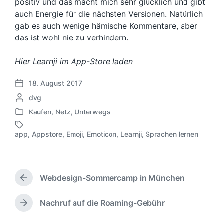
positiv und das macht mich sehr glücklich und gibt
auch Energie für die nächsten Versionen. Natürlich
gab es auch wenige hämische Kommentare, aber
das ist wohl nie zu verhindern.
Hier
Learnji im App-Store
laden
18. August 2017
V
G
dvg
e
e
r
Kaufen
,
Netz
,
Unterwegs
V
s
ö
e
c
f
app
,
Appstore
,
Emoji
,
Emoticon
,
Learnji
,
Sprachen lernen
S
r
h
f
c
ö
r
e
h
f
i
n
l
f
e
t
a
Webdesign-Sommercamp in München
e
b
V
l
g
n
e
o
i
w
t
r
n
c
Nachruf auf die Roaming-Gebühr
N
ö
l
h
v
h
ä
r
i